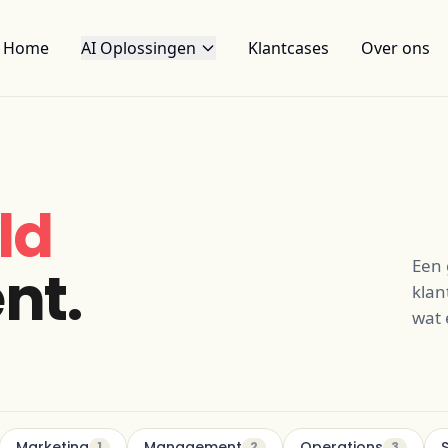
Home
AI Oplossingen
Klantcases
Over ons
ld
Een 
nt.
klan
wat e
Marketing
Management
Operations
1
2
3