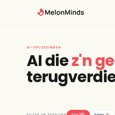
AI-OPLOSSINGEN
AI die
z'n ge
terugverdie
Alle
Sales
FILTER OP AFDELING
12
5