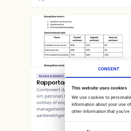
CONSENT
MANAGEMENT
Rapportage met AI
This website uses cookies
Combineert data-analyse en tekstherkenning
om patronen te ontdekken in gesprekken,
We use cookies to personalis
notities of enquêtes. Ontvang een helder
information about your use of
managementrapport met thema's, trends en
other information that you’ve
aanbevelingen.
Consent