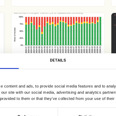
DETAILS
MANAGEMENT
Review Intelligence
Haalt automatisch alle reviews op uit jouw
systemen en bekende online bronnen, slaat ze
e content and ads, to provide social media features and to analy
op in een database, visualiseert de data en zet
 our site with our social media, advertising and analytics partn
sentiment om in concrete management-acties.
 provided to them or that they’ve collected from your use of their