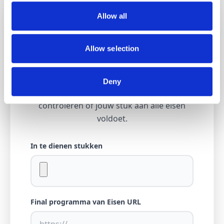
PvE Checker
Allow all
Allow selection
Na het opzetten van het PvE Checklist met
de PvE builder en het schrijven van jouw
Deny
inschrijving kun je met deze tool
controleren of jouw stuk aan alle eisen
voldoet.
In te dienen stukken
Final programma van Eisen URL